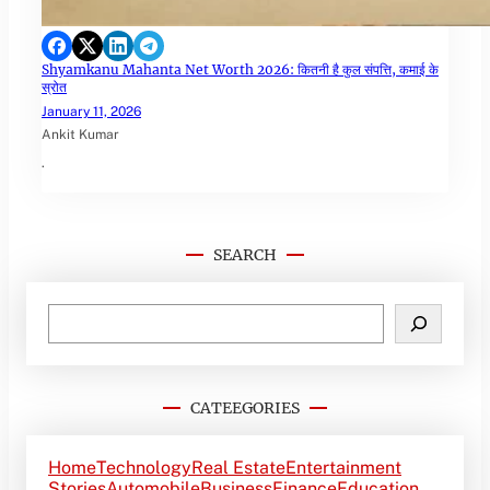
Shyamkanu Mahanta Net Worth 2026: कितनी है कुल संपत्ति, कमाई के
स्रोत
January 11, 2026
Ankit Kumar
.
SEARCH
CATEEGORIES
Home
Technology
Real Estate
Entertainment
Stories
Automobile
Business
Finance
Education